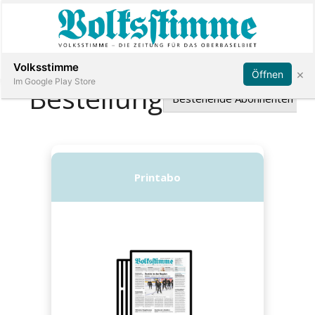
Abonnieren
Anmelden
Volksstimme
×
Öffnen
Im Google Play Store
Immobilien
Veranstaltungen
Stellen
E-
Paper
App