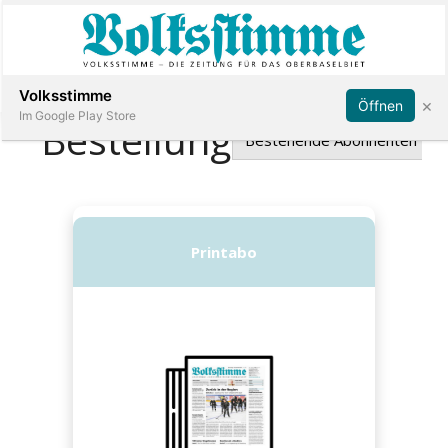
Abonnieren
Anmelden
Volksstimme
×
Öffnen
Im Google Play Store
Immobilien
Veranstaltungen
Stellen
E-
Paper
App