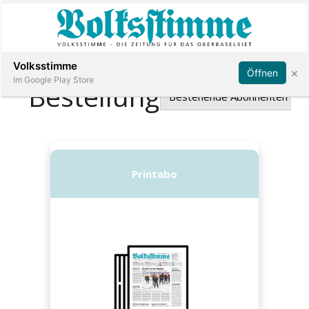
Abonnieren
Anmelden
Volksstimme
×
Öffnen
Im Google Play Store
Immobilien
Veranstaltungen
Stellen
E-
Paper
App