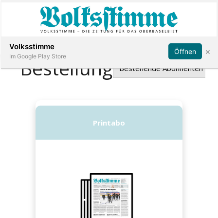
Abonnieren
Anmelden
Volksstimme
×
Öffnen
Im Google Play Store
Immobilien
Veranstaltungen
Stellen
E-
Paper
App