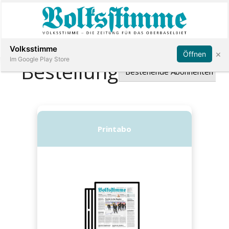
Abonnieren
Anmelden
Volksstimme
×
Öffnen
Im Google Play Store
Immobilien
Veranstaltungen
Stellen
E-
Paper
App