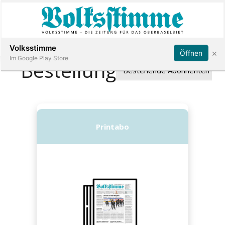
Abonnieren
Anmelden
Volksstimme
×
Öffnen
Im Google Play Store
Immobilien
Veranstaltungen
Stellen
E-
Paper
App