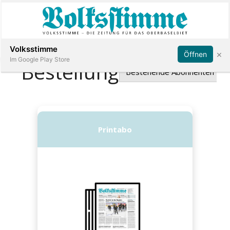
Abonnieren
Anmelden
Volksstimme
×
Öffnen
Im Google Play Store
Immobilien
Veranstaltungen
Stellen
E-
Paper
App