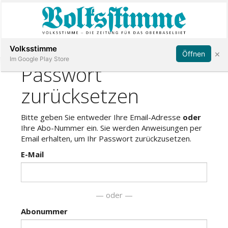
Abonnieren
Anmelden
Volksstimme
×
Öffnen
Im Google Play Store
Immobilien
Veranstaltungen
Stellen
E-
Paper
App