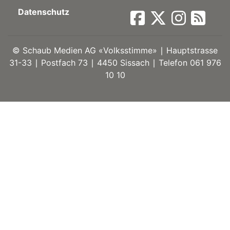
Datenschutz
ort
©
Schaub Medien AG «Volksstimme» ∣ Hauptstrasse
en
31-33 ∣ Postfach 73 ∣ 4450 Sissach ∣ Telefon 061 976
10 10
Fussball
irk
shockey
stal
é