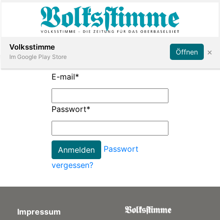
Abonnieren
Anmelden
Volksstimme
×
Öffnen
Im Google Play Store
E-mail
*
Immobilien
Passwort
*
Veranstaltungen
Passwort
Stellen
vergessen?
E-
Paper
Impressum
App