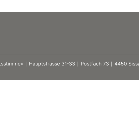
stimme» ∣ Hauptstrasse 31-33 ∣ Postfach 73 ∣ 4450 Sissa