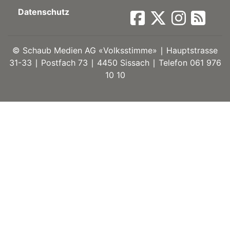
Datenschutz
ort
©
Schaub Medien AG «Volksstimme» ∣ Hauptstrasse
en
31-33 ∣ Postfach 73 ∣ 4450 Sissach ∣ Telefon 061 976
10 10
Fussball
irk
shockey
stal
é