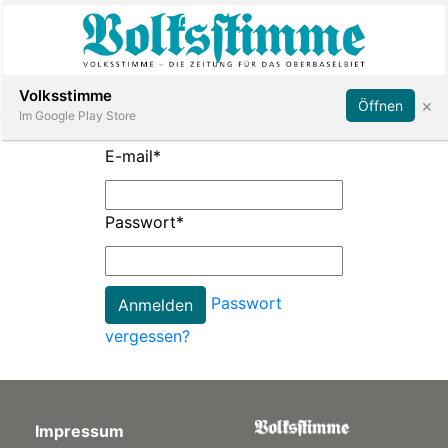
Abonnieren
Anmelden
Volksstimme
×
Öffnen
Im Google Play Store
E-mail
*
Immobilien
Passwort
*
Veranstaltungen
Passwort
Stellen
vergessen?
E-
Paper
Impressum
App