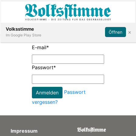
Abonnieren
Anmelden
Volksstimme
×
Öffnen
Im Google Play Store
E-mail
*
Immobilien
Passwort
*
Veranstaltungen
Passwort
Stellen
vergessen?
E-
Paper
Impressum
App