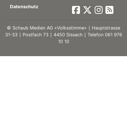
Datenschutz
ort
©
Schaub Medien AG «Volksstimme» ∣ Hauptstrasse
en
31-33 ∣ Postfach 73 ∣ 4450 Sissach ∣ Telefon 061 976
10 10
Fussball
irk
shockey
stal
é