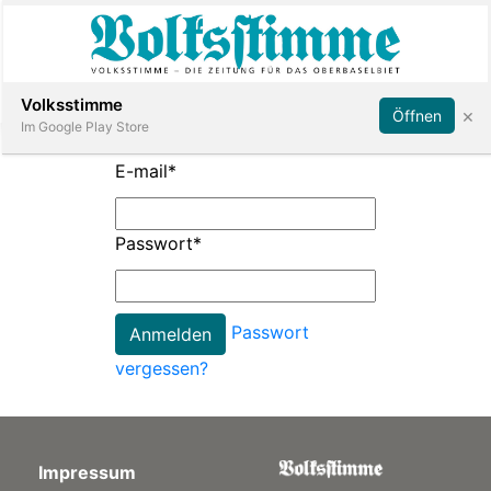
Abonnieren
Anmelden
Volksstimme
×
Öffnen
Im Google Play Store
E-mail
*
Immobilien
Passwort
*
Veranstaltungen
Passwort
Stellen
vergessen?
E-
Paper
Impressum
App