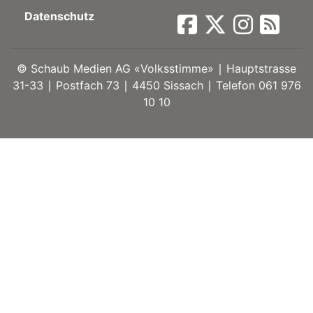
Datenschutz
ort
©
Schaub Medien AG «Volksstimme» ∣ Hauptstrasse
en
31-33 ∣ Postfach 73 ∣ 4450 Sissach ∣ Telefon 061 976
10 10
Fussball
irk
shockey
stal
é