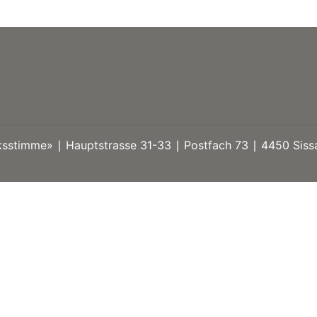
stimme» ∣ Hauptstrasse 31-33 ∣ Postfach 73 ∣ 4450 Sissa