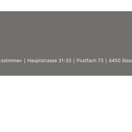
stimme» ∣ Hauptstrasse 31-33 ∣ Postfach 73 ∣ 4450 Sissa