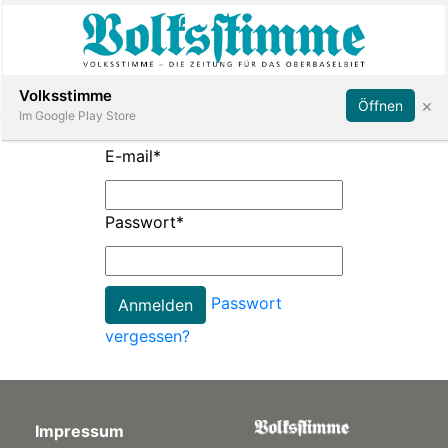
Abonnieren
Anmelden
Volksstimme
×
Öffnen
Im Google Play Store
E-mail
*
Immobilien
Passwort
*
Veranstaltungen
Passwort
Stellen
vergessen?
E-
Paper
Impressum
App