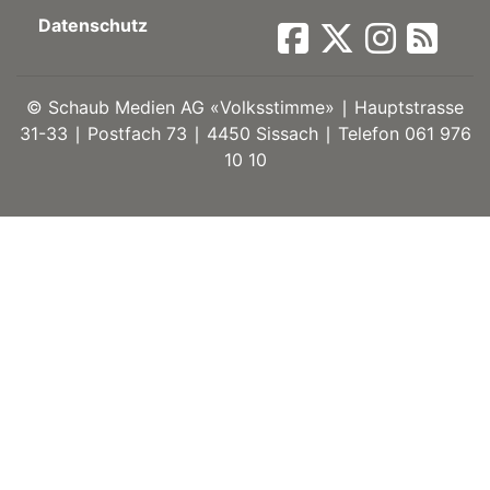
Datenschutz
ort
©
Schaub Medien AG «Volksstimme» ∣ Hauptstrasse
en
31-33 ∣ Postfach 73 ∣ 4450 Sissach ∣ Telefon 061 976
10 10
Fussball
irk
shockey
stal
é