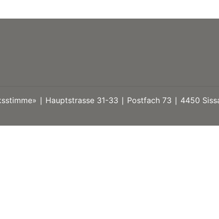
stimme» ∣ Hauptstrasse 31-33 ∣ Postfach 73 ∣ 4450 Sissa