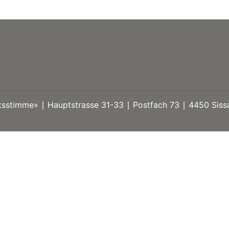
stimme» ∣ Hauptstrasse 31-33 ∣ Postfach 73 ∣ 4450 Sissa