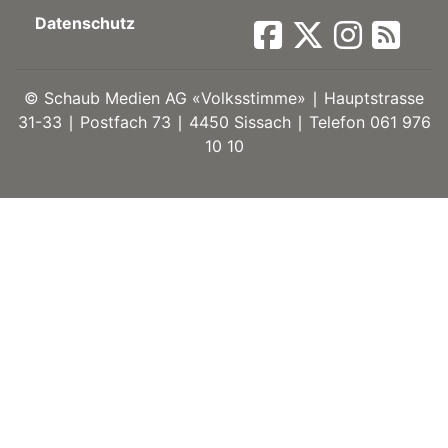
Datenschutz
ort
©
Schaub Medien AG «Volksstimme» ∣ Hauptstrasse
en
31-33 ∣ Postfach 73 ∣ 4450 Sissach ∣ Telefon 061 976
10 10
Fussball
irk
shockey
stal
é