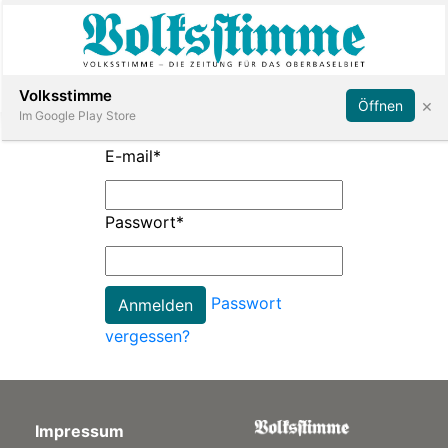
Abonnieren
Anmelden
Volksstimme
×
Öffnen
Im Google Play Store
E-mail
*
Immobilien
Passwort
*
Veranstaltungen
Passwort
Stellen
vergessen?
E-
Paper
Impressum
App