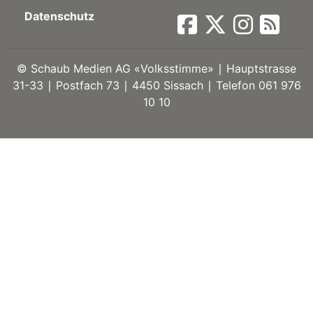
Datenschutz
ort
©
Schaub Medien AG «Volksstimme» ∣ Hauptstrasse
en
31-33 ∣ Postfach 73 ∣ 4450 Sissach ∣ Telefon 061 976
10 10
Fussball
irk
shockey
stal
é