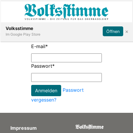
Abonnieren
Anmelden
Volksstimme
×
Öffnen
Im Google Play Store
E-mail
*
Immobilien
Passwort
*
Veranstaltungen
Passwort
Stellen
vergessen?
E-
Paper
Impressum
App