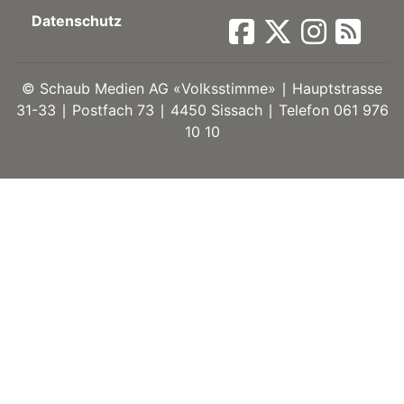
Datenschutz
ort
©
Schaub Medien AG «Volksstimme» ∣ Hauptstrasse
en
31-33 ∣ Postfach 73 ∣ 4450 Sissach ∣ Telefon 061 976
10 10
Fussball
irk
shockey
stal
é