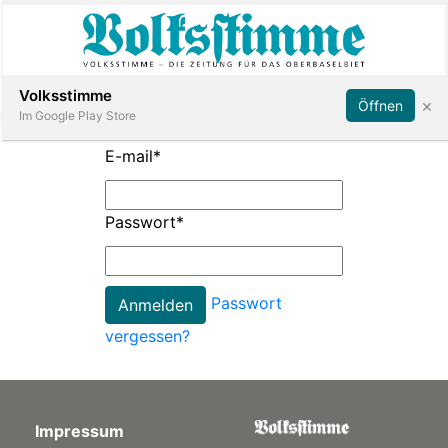
Abonnieren
Anmelden
Volksstimme
×
Öffnen
Im Google Play Store
E-mail
*
Immobilien
Passwort
*
Veranstaltungen
Passwort
Stellen
vergessen?
E-
Paper
Impressum
App