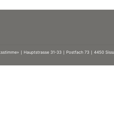
stimme» ∣ Hauptstrasse 31-33 ∣ Postfach 73 ∣ 4450 Sissa