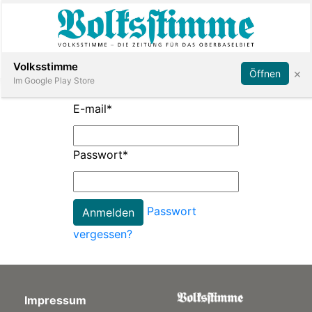
Abonnieren
Anmelden
Volksstimme
×
Öffnen
Im Google Play Store
E-mail
*
Immobilien
Passwort
*
Veranstaltungen
Passwort
Stellen
vergessen?
E-
Paper
Impressum
App