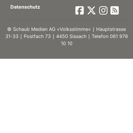
Datenschutz
ort
©
Schaub Medien AG «Volksstimme» ∣ Hauptstrasse
en
31-33 ∣ Postfach 73 ∣ 4450 Sissach ∣ Telefon 061 976
10 10
Fussball
irk
shockey
stal
é