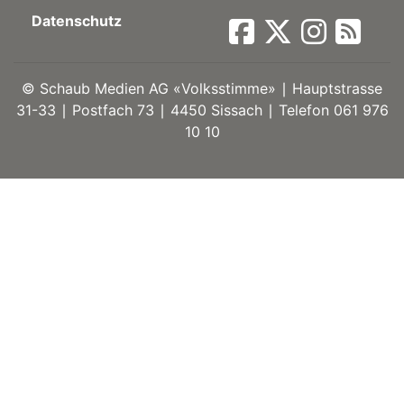
Datenschutz
ort
©
Schaub Medien AG «Volksstimme» ∣ Hauptstrasse
en
31-33 ∣ Postfach 73 ∣ 4450 Sissach ∣ Telefon 061 976
10 10
Fussball
irk
shockey
stal
é