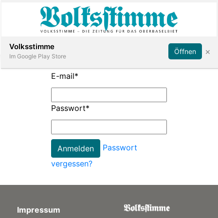
Abonnieren
Anmelden
Volksstimme
×
Öffnen
Im Google Play Store
E-mail
*
Immobilien
Passwort
*
Veranstaltungen
Passwort
Stellen
vergessen?
E-
Paper
Impressum
App