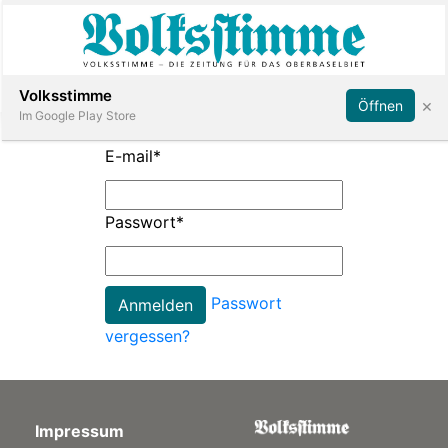
Abonnieren
Anmelden
Volksstimme
×
Öffnen
Im Google Play Store
E-mail
*
Immobilien
Passwort
*
Veranstaltungen
Passwort
Stellen
vergessen?
E-
Paper
Impressum
App