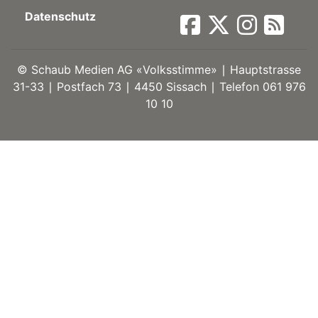
Datenschutz
ort
©
Schaub Medien AG «Volksstimme» ∣ Hauptstrasse
en
31-33 ∣ Postfach 73 ∣ 4450 Sissach ∣ Telefon 061 976
10 10
Fussball
irk
shockey
stal
é