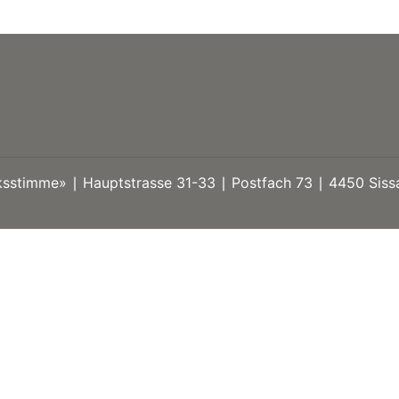
stimme» ∣ Hauptstrasse 31-33 ∣ Postfach 73 ∣ 4450 Sissa