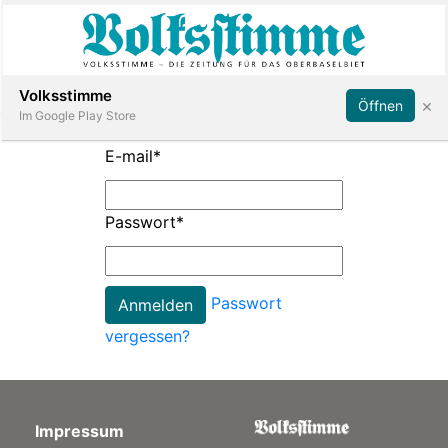
Abonnieren
Anmelden
Volksstimme
×
Öffnen
Im Google Play Store
E-mail
*
Immobilien
Passwort
*
Veranstaltungen
Passwort
Stellen
vergessen?
E-
Paper
Impressum
App