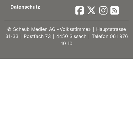
Datenschutz
ort
©
Schaub Medien AG «Volksstimme» ∣ Hauptstrasse
en
31-33 ∣ Postfach 73 ∣ 4450 Sissach ∣ Telefon 061 976
10 10
Fussball
irk
shockey
stal
é