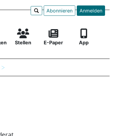
Abonnieren
Anmelden
gen
Stellen
E-Paper
App
e
derat