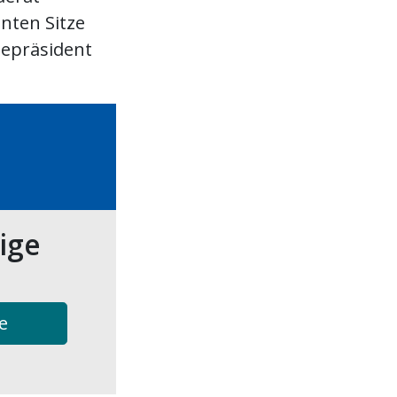
anten Sitze
depräsident
tige
e