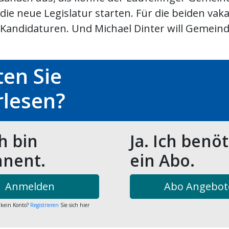
n die neue Legislatur starten. Für die beiden vak
i Kandidaturen. Und Michael Dinter will Gemein
en Sie
rlesen?
ch bin
Ja. Ich benö
nent.
ein Abo.
Anmelden
Abo Angebot
 kein Konto?
Registrieren
Sie sich hier