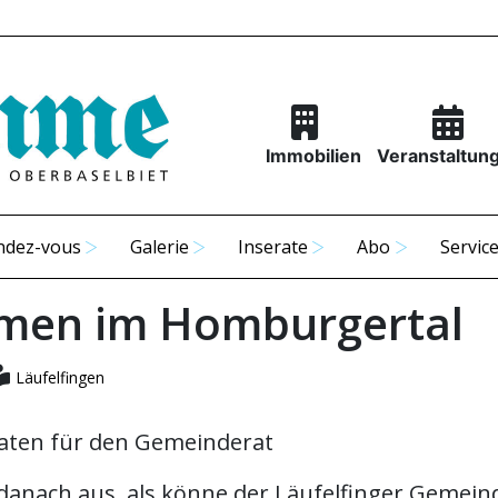
Immobilien
Veranstaltun
ndez-vous
Galerie
Inserate
Abo
Servic
men im Homburgertal
Läufelfingen
aten für den Gemeinderat
 danach aus, als könne der Läufelfinger Gemein