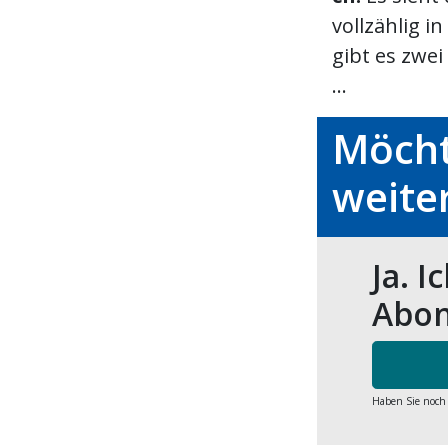
vollzählig i
gibt es zwe
...
Möcht
weite
Ja. I
Abon
Haben Sie noch