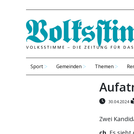
Sport
Gemeinden
Themen
Re
Aufat
30.04.2024
Zwei Kandid
ch.
Es sieht