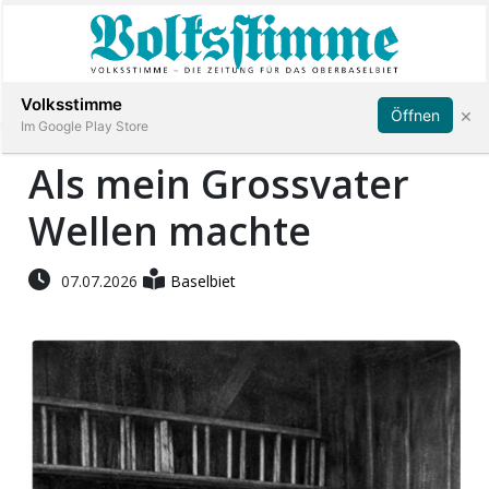
Abonnieren
Anmelden
Volksstimme
×
Öffnen
Im Google Play Store
Als mein Grossvater
Wellen machte
Immobilien
Veranstaltungen
07.07.2026
Baselbiet
Stellen
E-
Paper
App