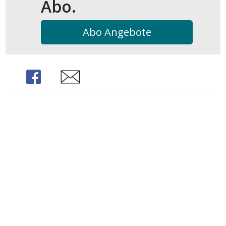
Abo.
Abo Angebote
Share
Share
Impressum
Datenschutz
©
Schaub Medien AG «Volksstimme» ∣ Hauptstrasse