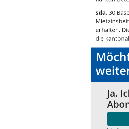
sda.
30 Base
Mietzinsbei
erhalten. Di
die kantonale
Möcht
weite
Ja. I
Abon