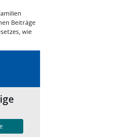
amilien
nen Beiträge
setzes, wie
tige
e