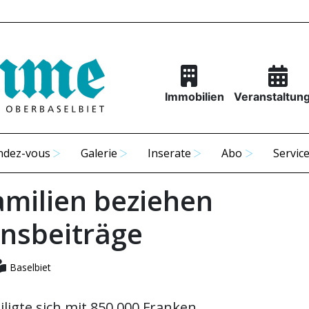
Immobilien
Veranstaltun
ndez-vous
Galerie
Inserate
Abo
Servic
amilien beziehen
insbeiträge
Baselbiet
ligte sich mit 850 000 Franken