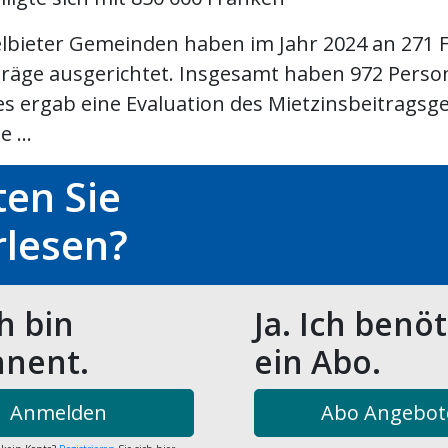
lbieter Gemeinden haben im Jahr 2024 an 271 F
träge ausgerichtet. Insgesamt haben 972 Perso
es ergab eine Evaluation des Mietzinsbeitragsge
 ...
en Sie
rlesen?
ch bin
Ja. Ich benö
nent.
ein Abo.
Anmelden
Abo Angebot