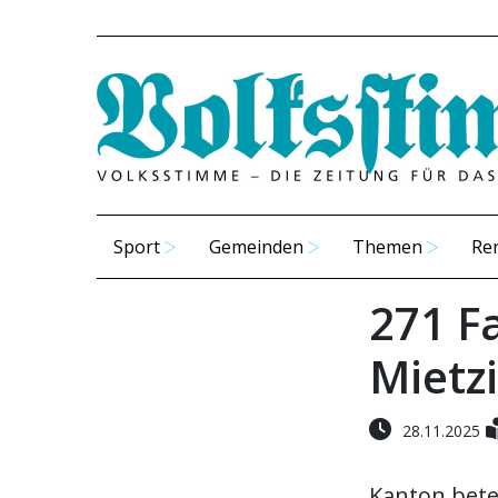
Sport
Gemeinden
Themen
Re
271 F
Mietz
28.11.2025
Kanton betei