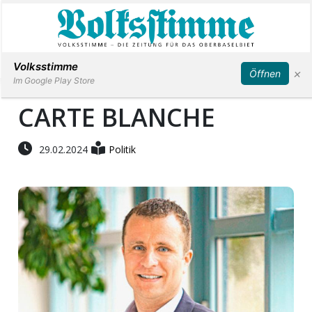
Abonnieren
Anmelden
Volksstimme
×
Öffnen
Im Google Play Store
CARTE BLANCHE
Immobilien
29.02.2024
Politik
Veranstaltungen
Stellen
E-
Paper
App