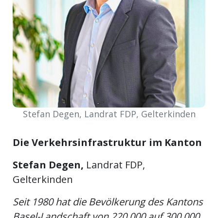
ort
en
Fussball
irk
Stefan Degen, Landrat FDP, Gelterkinden
shockey
stal
Die Verkehrsinfrastruktur im Kanton
Stefan Degen,
Landrat FDP,
Gelterkinden
é
Seit 1980 hat die Bevölkerung des Kantons
Basel-Landschaft von 220 000 auf 300 000