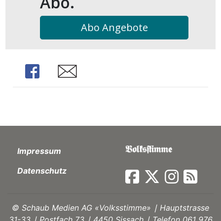
Abo.
Abo Angebote
Share
Share
Impressum
Datenschutz
©
Schaub Medien AG «Volksstimme» ∣ Hauptstrasse
31-33 ∣ Postfach 73 ∣ 4450 Sissach ∣ Telefon 061 976