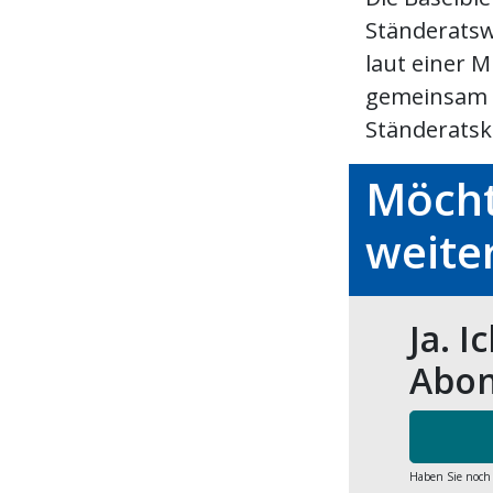
Ständeratsw
laut einer M
gemeinsam v
Ständeratska
Möcht
weite
Ja. I
Abon
Haben Sie noch