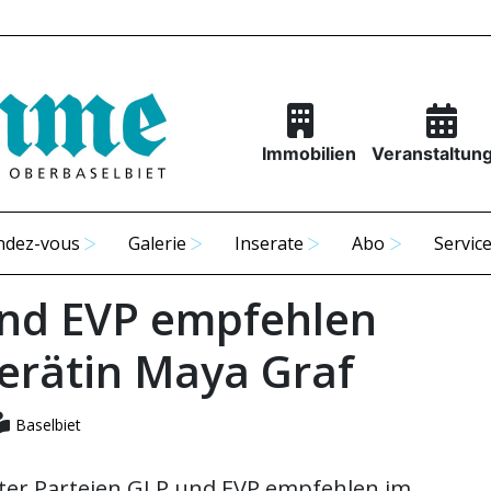
Immobilien
Veranstaltun
ndez-vous
Galerie
Inserate
Abo
Servic
nd EVP empfehlen
erätin Maya Graf
Baselbiet
eter Parteien GLP und EVP empfehlen im