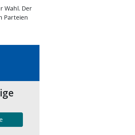
r Wahl. Der
n Parteien
tige
e