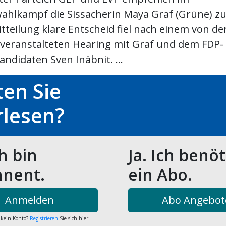
ahlkampf die Sissacherin Maya Graf (Grüne) zu
itteilung klare Entscheid fiel nach einem von de
eranstalteten Hearing mit Graf und dem FDP-
ndidaten Sven Inäbnit. ...
en Sie
rlesen?
ch bin
Ja. Ich benö
nent.
ein Abo.
Anmelden
Abo Angebot
 kein Konto?
Registrieren
Sie sich hier