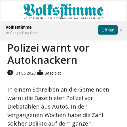
Abonnieren
Anmelden
Volksstimme
×
Öffnen
Im Google Play Store
Polizei warnt vor
Autoknackern
Immobilien
Veranstaltungen
31.05.2023
Baselbiet
In einem Schreiben an die Gemeinden
Stellen
warnt die Baselbieter Polizei vor
E-
Diebstählen aus Autos. In den
Paper
vergangenen Wochen habe die Zahl
solcher Delikte auf dem ganzen
App