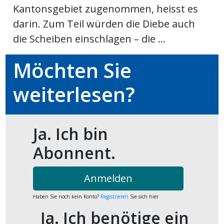
Kantonsgebiet zugenommen, heisst es
ort
darin. Zum Teil würden die Diebe auch
die Scheiben einschlagen – die ...
en
Möchten Sie
Fussball
weiterlesen?
irk
shockey
Ja. Ich bin
stal
Abonnent.
Anmelden
é
Haben Sie noch kein Konto?
Registrieren
Sie sich hier
Ja. Ich benötige ein