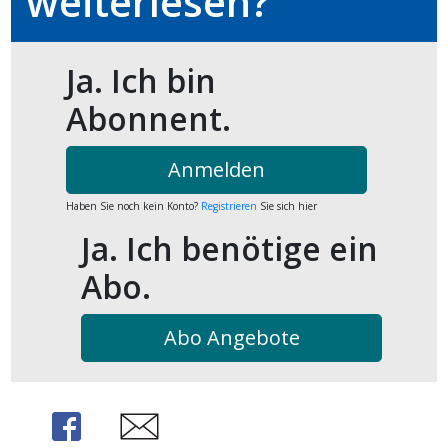
weiterlesen?
kalender
ks
Ja. Ich bin
Abonnent.
en
Anmelden
Haben Sie noch kein Konto?
Registrieren
Sie sich hier
Ja. Ich benötige ein
Abo.
Abo Angebote
Share
Share