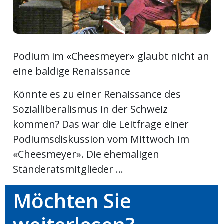
ort
en
Podium im «Cheesmeyer» glaubt nicht an
eine baldige Renaissance
Fussball
Könnte es zu einer Renaissance des
Sozialliberalismus in der Schweiz
irk
kommen? Das war die Leitfrage einer
shockey
stal
Podiumsdiskussion vom Mittwoch im
«Cheesmeyer». Die ehemaligen
Ständeratsmitglieder ...
é
Möchten Sie