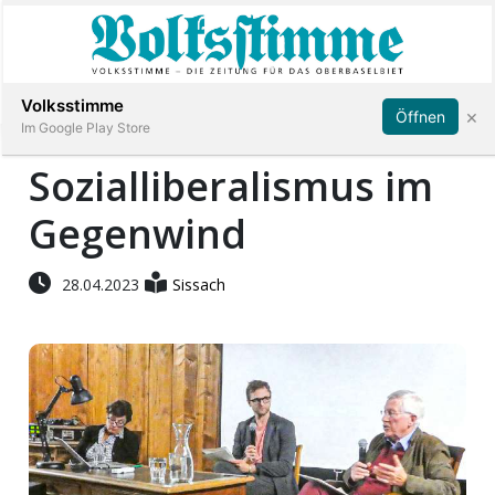
Abonnieren
Anmelden
Volksstimme
×
Öffnen
Im Google Play Store
Sozialliberalismus im
Gegenwind
Immobilien
Veranstaltungen
28.04.2023
Sissach
Stellen
E-
Paper
App