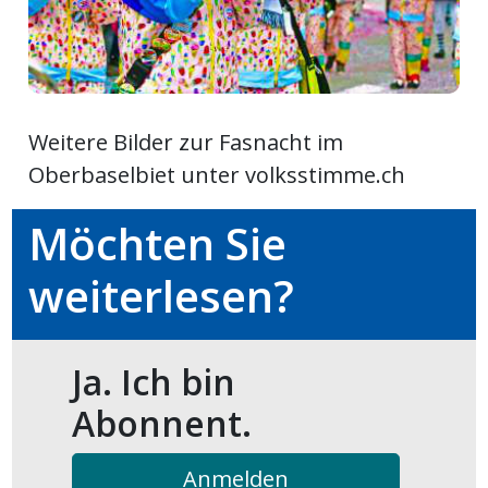
ort
en
Weitere Bilder zur Fasnacht im
Fussball
Oberbaselbiet unter volksstimme.ch
Möchten Sie
irk
shockey
weiterlesen?
stal
Ja. Ich bin
é
Abonnent.
Anmelden