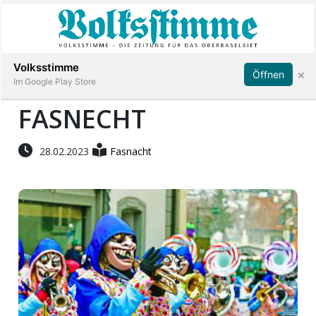
Abonnieren
Anmelden
Volksstimme
×
Öffnen
Im Google Play Store
FASNECHT
Immobilien
28.02.2023
Fasnacht
Veranstaltungen
Stellen
E-
Paper
App