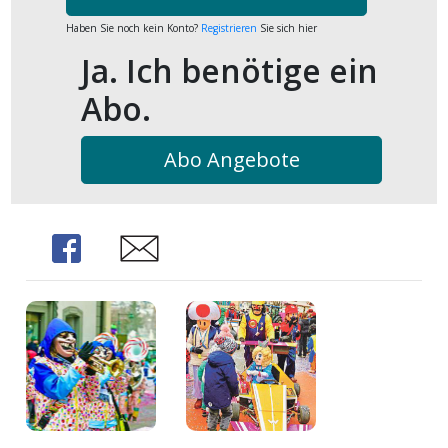
kalender
ks
Haben Sie noch kein Konto?
Registrieren
Sie sich hier
Ja. Ich benötige ein
Abo.
Abo Angebote
en
Share
Share