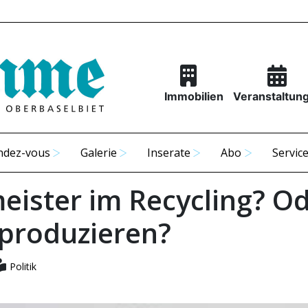
Immobilien
Veranstaltun
ndez-vous
Galerie
Inserate
Abo
Servic
eister im Recycling? O
lproduzieren?
Politik