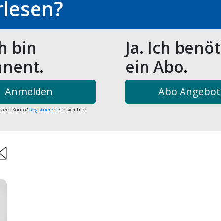
rlesen?
ch bin
Ja. Ich benö
nent.
ein Abo.
Anmelden
Abo Angebot
 kein Konto?
Registrieren
Sie sich hier
re