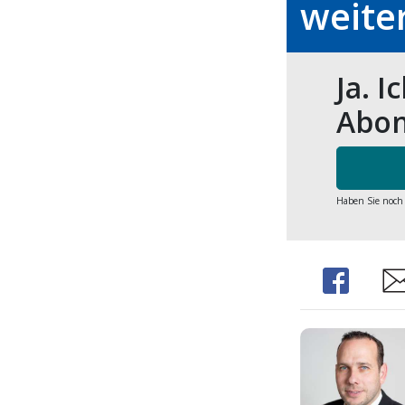
weite
Ja. I
Abon
Haben Sie noch
Share
Sha