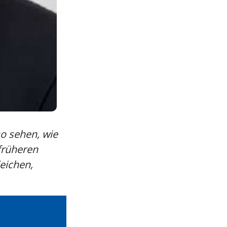
so sehen, wie
früheren
leichen,