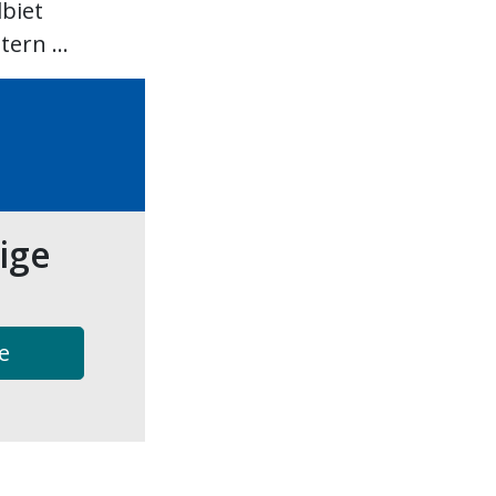
lbiet
ern ...
tige
e