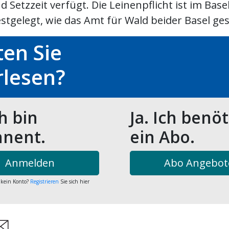
d Setzzeit verfügt. Die Leinenpflicht ist im Base
estgelegt, wie das Amt für Wald beider Basel gest
en Sie
rlesen?
ch bin
Ja. Ich benö
nent.
ein Abo.
Anmelden
Abo Angebot
 kein Konto?
Registrieren
Sie sich hier
are