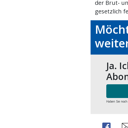
der Brut- un
gesetzlich f
Möcht
weite
Ja. I
Abon
Haben Sie noch
Share
Sh