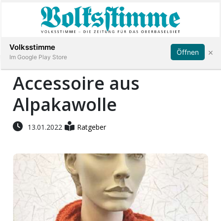
Abonnieren
Anmelden
Volksstimme
×
Öffnen
Im Google Play Store
Accessoire aus
Alpakawolle
Immobilien
Veranstaltungen
13.01.2022
Ratgeber
Stellen
E-
Paper
App