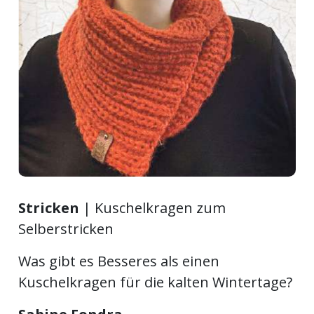
ort
en
Fussball
irk
shockey
stal
Stricken
| Kuschelkragen zum
Selberstricken
é
Was gibt es Besseres als einen
Kuschelkragen für die kalten Wintertage?