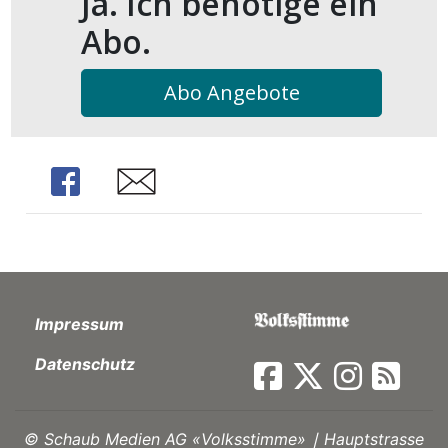
Ja. Ich benötige ein
kalender
ks
Abo.
Abo Angebote
en
Share
Share
Impressum
Datenschutz
©
Schaub Medien AG «Volksstimme» ∣ Hauptstrasse