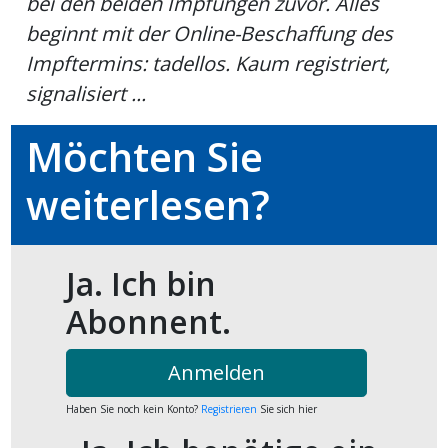
bei den beiden Impfungen zuvor. Alles
beginnt mit der Online-Beschaffung des
ort
Impftermins: tadellos. Kaum registriert,
signalisiert ...
en
Möchten Sie
Fussball
weiterlesen?
irk
shockey
Ja. Ich bin
stal
Abonnent.
é
Anmelden
Haben Sie noch kein Konto?
Registrieren
Sie sich hier