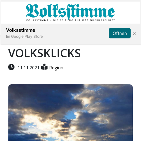
Abonnieren
Anmelden
Volksstimme
×
Öffnen
Im Google Play Store
VOLKSKLICKS
Immobilien
11.11.2021
Region
Veranstaltungen
Stellen
E-
Paper
App