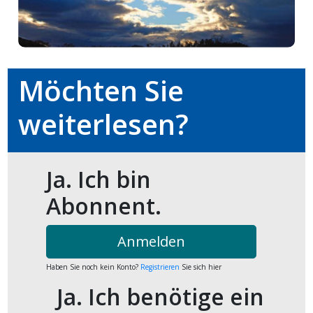
ort
en
Möchten Sie
Fussball
weiterlesen?
irk
Ja. Ich bin
shockey
stal
Abonnent.
Anmelden
é
Haben Sie noch kein Konto?
Registrieren
Sie sich hier
Ja. Ich benötige ein