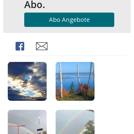
Abo.
kalender
ks
Abo Angebote
Share
Share
en