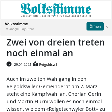
Abonnieren
Anmelden
Volksstimme
×
Öffnen
Im Google Play Store
Zwei von dreien treten
noch einmal an
Immobilien
Veranstaltungen
29.01.2021
Reigoldswil
Auch im zweiten Wahlgang in den
Stellen
Reigoldswiler Gemeinderat am 7. März
E-
steht eine Kampfwahl an. Cherian Gerin
Paper
und Martin Hurni wollen es noch einmal
wissen, wie dem «Reigetschwyler Bott» zu
App