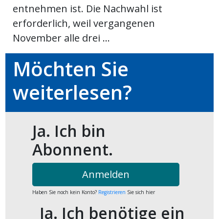
entnehmen ist. Die Nachwahl ist
ort
erforderlich, weil vergangenen
November alle drei ...
en
Möchten Sie
Fussball
weiterlesen?
irk
shockey
Ja. Ich bin
stal
Abonnent.
Anmelden
é
Haben Sie noch kein Konto?
Registrieren
Sie sich hier
Ja. Ich benötige ein