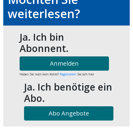
kalender
ks
weiterlesen?
Ja. Ich bin
Abonnent.
en
Anmelden
Haben Sie noch kein Konto?
Registrieren
Sie sich hier
Ja. Ich benötige ein
Abo.
Abo Angebote