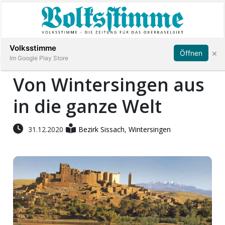
Abonnieren
Anmelden
Volksstimme
×
Öffnen
Im Google Play Store
Von Wintersingen aus
in die ganze Welt
Immobilien
Veranstaltungen
31.12.2020
Bezirk Sissach
,
Wintersingen
Stellen
E-
Paper
App