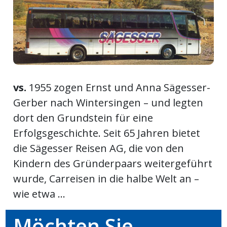
ort
en
Fussball
vs.
1955 zogen Ernst und Anna Sägesser-
Gerber nach Wintersingen – und legten
irk
dort den Grundstein für eine
shockey
Erfolgsgeschichte. Seit 65 Jahren bietet
stal
die Sägesser Reisen AG, die von den
Kindern des Gründerpaars weitergeführt
wurde, Carreisen in die halbe Welt an –
é
wie etwa ...
Möchten Sie