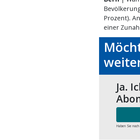
Bevölkerung
Prozent). An
einer Zunah
Möcht
weite
Ja. I
Abon
Haben Sie noch