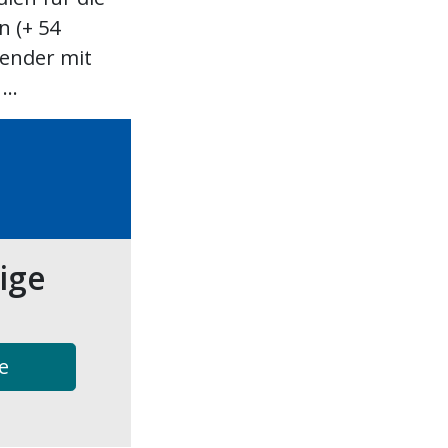
 (+ 54
Sender mit
..
tige
e