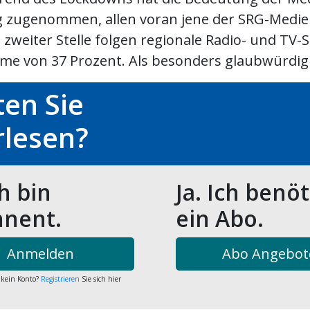
 zugenommen, allen voran jene der SRG-Medien
 zweiter Stelle folgen regionale Radio- und TV-
me von 37 Prozent. Als besonders glaubwürdig .
en Sie
rlesen?
ch bin
Ja. Ich benö
nent.
ein Abo.
Anmelden
Abo Angebot
 kein Konto?
Registrieren
Sie sich hier