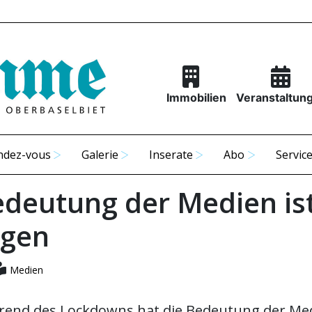
Immobilien
Veranstaltun
ndez-vous
Galerie
Inserate
Abo
Servic
edeutung der Medien is
egen
Medien
rend des Lockdowns hat die Bedeutung der Med