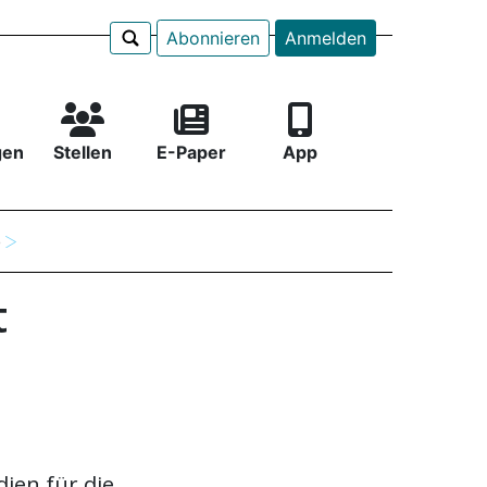
Abonnieren
Anmelden
gen
Stellen
E-Paper
App
e
t
ien für die