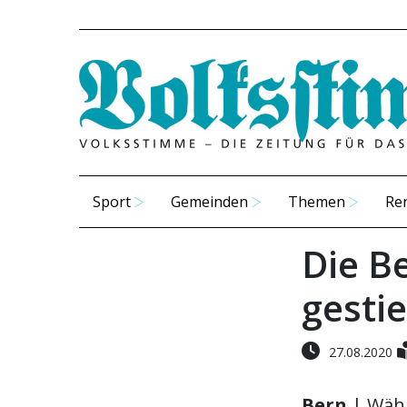
Sport
Gemeinden
Themen
Re
Die B
gesti
27.08.2020
Bern
| Wäh