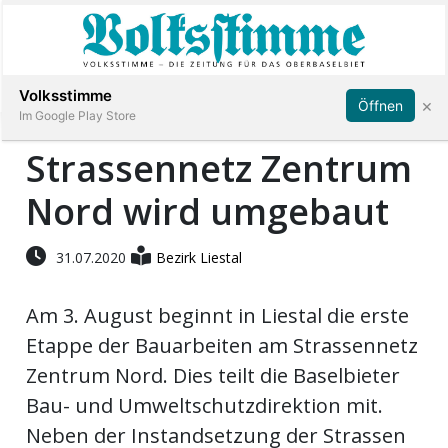
Abonnieren
Anmelden
Volksstimme
×
Öffnen
Im Google Play Store
Strassennetz Zentrum
Nord wird umgebaut
Immobilien
Veranstaltungen
31.07.2020
Bezirk Liestal
Am 3. August beginnt in Liestal die erste
Stellen
Etappe der Bauarbeiten am Strassennetz
E-
Zentrum Nord. Dies teilt die Baselbieter
Paper
Bau- und Umweltschutzdirektion mit.
Neben der Instandsetzung der Strassen
App