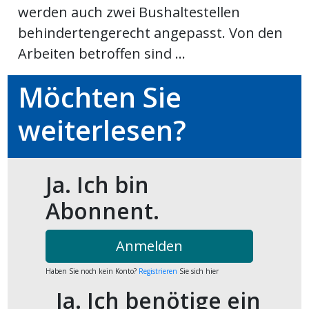
werden auch zwei Bushaltestellen
ort
behindertengerecht angepasst. Von den
Arbeiten betroffen sind ...
en
Möchten Sie
Fussball
weiterlesen?
irk
shockey
Ja. Ich bin
stal
Abonnent.
Anmelden
é
Haben Sie noch kein Konto?
Registrieren
Sie sich hier
Ja. Ich benötige ein