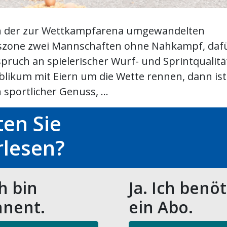
n der zur Wettkampfarena umgewandelten
zone zwei Mannschaften ohne Nahkampf, dafü
pruch an spielerischer Wurf- und Sprintqualitä
likum mit Eiern um die Wette rennen, dann ist 
 sportlicher Genuss, ...
en Sie
rlesen?
ch bin
Ja. Ich benö
nent.
ein Abo.