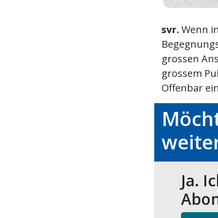
svr.
Wenn i
Begegnungs
grossen Ans
grossem Pub
Offenbar ein
Möcht
weite
Ja. I
Abon