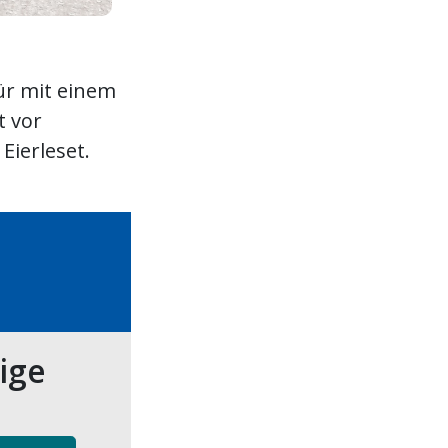
r mit einem
t vor
Eierleset.
tige