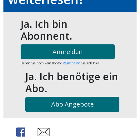
kalender
ks
Ja. Ich bin
Abonnent.
en
Anmelden
Haben Sie noch kein Konto?
Registrieren
Sie sich hier
Ja. Ich benötige ein
Abo.
Abo Angebote
Share
Share