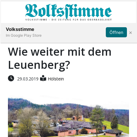
Abonnieren
Anmelden
Volksstimme
×
Öffnen
Im Google Play Store
Wie weiter mit dem
Leuenberg?
Immobilien
Veranstaltungen
29.03.2019
Hölstein
Stellen
E-
Paper
App