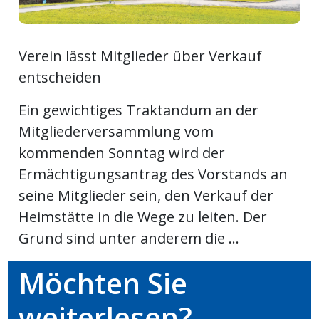
ort
Verein lässt Mitglieder über Verkauf
en
entscheiden
Ein gewichtiges Traktandum an der
Fussball
Mitgliederversammlung vom
kommenden Sonntag wird der
irk
Ermächtigungsantrag des Vorstands an
shockey
seine Mitglieder sein, den Verkauf der
stal
Heimstätte in die Wege zu leiten. Der
Grund sind unter anderem die ...
é
Möchten Sie
weiterlesen?