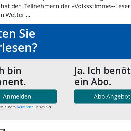
l hat den Teilnehmern der «Volksstimme»-Leserr
 Wetter ...
en Sie
rlesen?
ch bin
Ja. Ich benö
nent.
ein Abo.
Anmelden
Abo Angebot
 kein Konto?
Registrieren
Sie sich hier