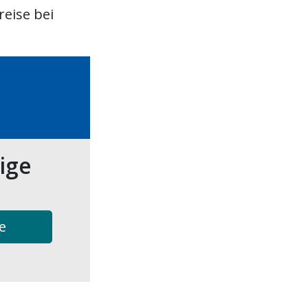
eise bei
tige
e