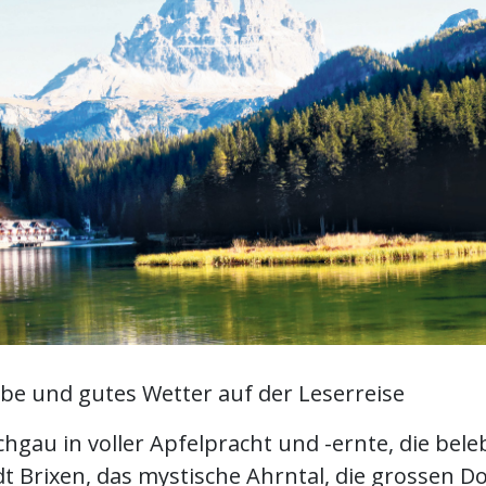
be und gutes Wetter auf der Leserreise
hgau in voller Apfelpracht und -ernte, die bele
t Brixen, das mystische Ahrntal, die grossen D