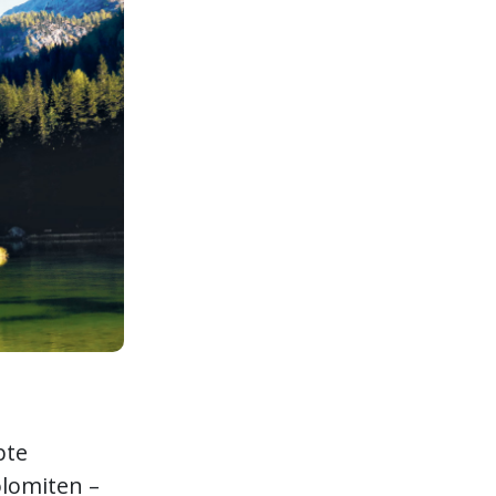
bte
olomiten –