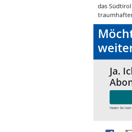
das Südtiro
traumhaftem
Möcht
weite
Ja. I
Abon
Haben Sie noch