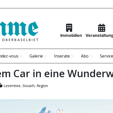
Immobilien
Veranstaltun
ndez-vous
Galerie
Inserate
Abo
Servic
em Car in eine Wunderw
Leserreise
,
Sissach
,
Region