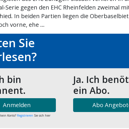
l-Serie gegen den EHC Rheinfelden zweimal mi
ied. In beiden Partien liegen die Oberbaselbiet
ch vorne, ehe ...
en Sie
rlesen?
ch bin
Ja. Ich benö
nent.
ein Abo.
Anmelden
Abo Angebot
 kein Konto?
Registrieren
Sie sich hier