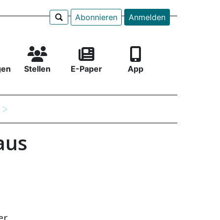
Abonnieren
Anmelden
gen
Stellen
E-Paper
App
e
aus
er