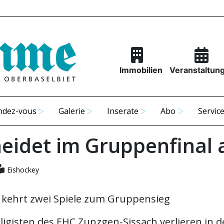
Immobilien
Veranstaltun
ndez-vous
Galerie
Inserate
Abo
Servic
heidet im Gruppenfinal 
Eishockey
 kehrt zwei Spiele zum Gruppensieg
ligisten des EHC Zunzgen-Sissach verlieren in d