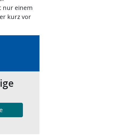
t nur einem
er kurz vor
tige
e