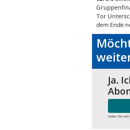
Gruppenfina
Tor Untersch
dem Ende no
Möcht
weite
Ja. I
Abon
Haben Sie noch