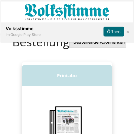
Abonnieren
Anmelden
Volksstimme
×
Öffnen
Im Google Play Store
Immobilien
Veranstaltungen
Stellen
E-
Paper
App