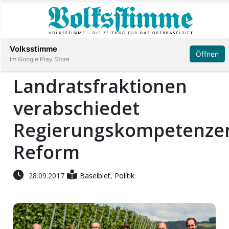
Abonnieren
Anmelden
Volksstimme
Öffnen
Im Google Play Store
Landratsfraktionen
verabschiedet
Immobilien
Regierungskompetenze
Veranstaltungen
Reform
Stellen
28.09.2017
Baselbiet
,
Politik
E-
Paper
App