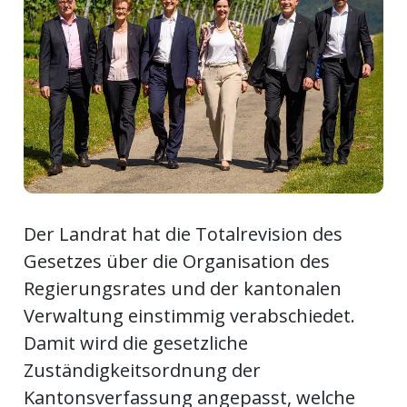
ort
en
Fussball
irk
shockey
Der Landrat hat die Totalrevision des
stal
Gesetzes über die Organisation des
Regierungsrates und der kantonalen
Verwaltung einstimmig verabschiedet.
é
Damit wird die gesetzliche
Zuständigkeitsordnung der
Kantonsverfassung angepasst, welche